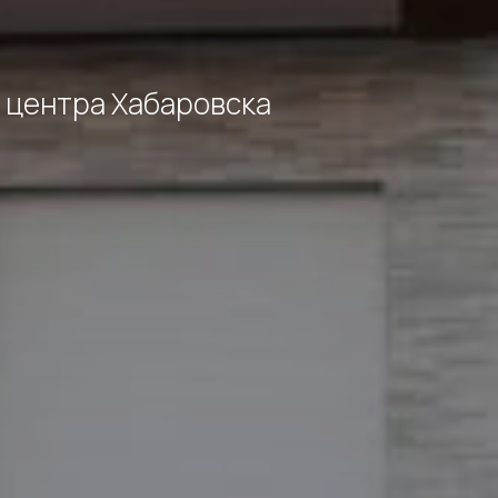
т центра Хабаровска